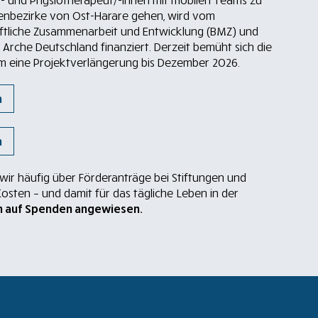
o- und Physiotherapeut/-innen mit mobilen Teams zu
ßenbezirke von Ost-Harare gehen, wird vom
aftliche Zusammenarbeit und Entwicklung (BMZ) und
 Arche Deutschland finanziert. Derzeit bemüht sich die
 eine Projektverlängerung bis Dezember 2026.
n
n
ir häufig über Förderanträge bei Stiftungen und
Kosten – und damit für das tägliche Leben in der
ch auf Spenden angewiesen.