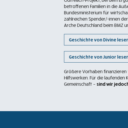
Outreach-Projekt, bei dem Erg
betroffenen Familien in die Au
Bundesministerium für wirtsch
zahlreichen Spender/-innen der
Arche Deutschland beim BMZ um
Geschichte von Divine lese
Geschichte von Junior lese
Größere Vorhaben finanzieren w
Hilfswerken. Für die laufenden 
Gemeinschaft –
sind wir jedo