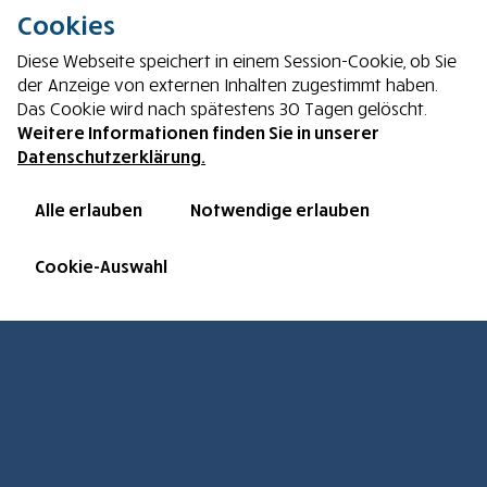
Cookies
Spendenkonto
Diese Webseite speichert in einem Session-Cookie, ob Sie
der Anzeige von externen Inhalten zugestimmt haben.
Das Cookie wird nach spätestens 30 Tagen gelöscht.
Arche Deutschland e. V.
Weitere Informationen finden Sie in unserer
Sparkasse Steinfurt
Datenschutzerklärung.
IBAN: DE61 4035 1060 0031 1130 61
BIC: WELADED1STF
Alle erlauben
Notwendige erlauben
Mehr Infos zum Spenden
Cookie-Auswahl
© Arche Deutschland e.V. 2016 - 2026