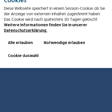
Social Media & Links
Spenden
Diese Webseite speichert in einem Session-Cookie, ob Sie
der Anzeige von externen Inhalten zugestimmt haben.
Immer aktuell informiert:
Das Cookie wird nach spätestens 30 Tagen gelöscht.
Impressum
Die Arche Deutschland bei
Weitere Informationen finden Sie in unserer
Facebook
Datenschutzerklärung.
Datenschutz
Unsere Spendenprojekte bei
Alle erlauben
Notwendige erlauben
Betterplace.org
Newsarchiv
Besuche auch
Cookie-Auswahl
Cookies
Spendenkonto
Arche Deutschland e. V.
Sparkasse Steinfurt
IBAN: DE61 4035 1060 0031 1130 61
BIC: WELADED1STF