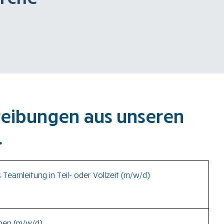
hreibungen aus unseren
.
Teamleitung in Teil- oder Vollzeit (m/w/d)
chaft für Menschen mit und ohne geistige Behinderung und
chen (m/w/d)