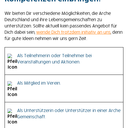
Wir bieten Dir verschiedene Möglichkeiten, die Arche
Deutschland und ihre Lebensgemeinschaften zu
unterstützen. Sollte aktuell kein passendes Angebot für
Dich dabei sein,
wende Dich trotzdem initiativ an uns
, denn
für gute Ideen nehmen wir uns gern Zeit.
Als Teilnehmerin oder Teilnehmer bei
Veranstaltungen und Aktionen.
Jedes Jahr organisiert die Arche Deutschland eine
Als Mitglied im Verein.
mehrtägige Aktion, an der alle Interessierten
teilnehmen können – entweder die
Begegnungstage
oder die
Arche-Wanderung
.
Wenn Du regelmäßig über die Aktivitäten einer Arche-
Auch die einzelnen Gemeinschaften bieten vielfältige
Als Unterstützerin oder Unterstützer in einer Arche
Gemeinschaft informiert werden und ihre Entwicklung
Aktivitäten an, zu denen alle eingeladen sind. Zum
Gemeinschaft.
begleiten möchtest, laden wir Dich dazu ein, Mitglied in
Beispiel regelmäßige Gottesdienste, Männer- und
einem unserer Vereine zu werden. Aus den Mitgliedern
Frauenabende oder einen Tag der offenen Tür.